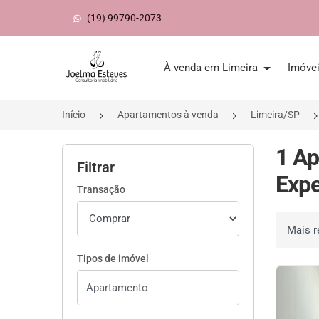
(19) 99790-2073
Página inicial
À venda em Limeira
Imóve
Início
Apartamentos à venda
Limeira/SP
1 Ap
Filtrar
Expe
Transação
Ordenar 
Tipos de imóvel