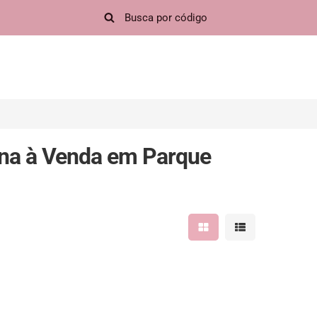
na à Venda em Parque
Mostrar resultados em 
Mostrar resultad