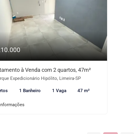
210.000
tamento à Venda com 2 quartos, 47m²
que Expedicionário Hipólito, Limeira-SP
rtos
1 Banheiro
1 Vaga
47 m²
informações