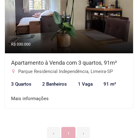
R$ 330.000
Apartamento à Venda com 3 quartos, 91m²
Parque Residencial Independência, Limeira-SP
3 Quartos
2 Banheiros
1 Vaga
91 m²
Mais informações
‹
1
›