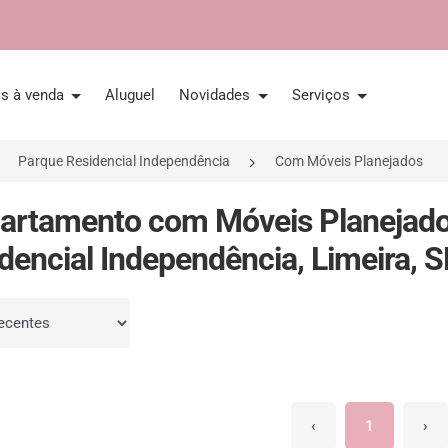
is à venda
Aluguel
Novidades
Serviços
Parque Residencial Independência
Com Móveis Planejados
artamento com Móveis Planejad
dencial Independência, Limeira, 
por
‹
1
›