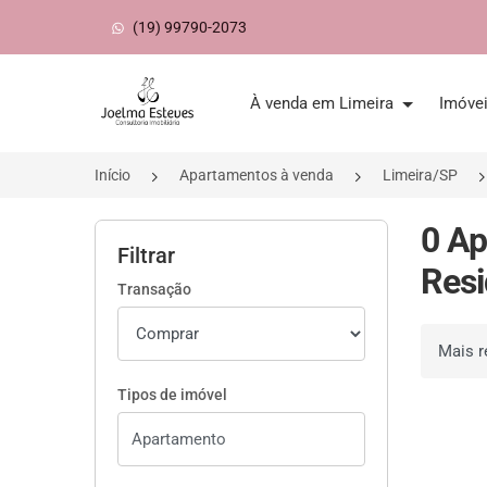
(19) 99790-2073
Página inicial
À venda em Limeira
Imóve
Início
Apartamentos à venda
Limeira/SP
0 Ap
Filtrar
Resi
Transação
Ordenar 
Tipos de imóvel