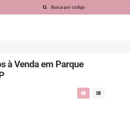
os à Venda em Parque
SP
Mostrar resultados em 
Mostrar resultad