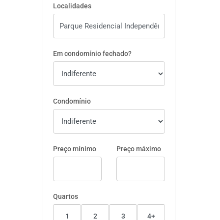
Localidades
Em condomínio fechado?
Condomínio
Preço mínimo
Preço máximo
Quartos
1
2
3
4+