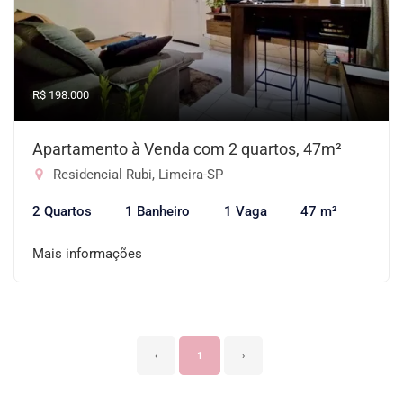
R$ 198.000
Apartamento à Venda com 2 quartos, 47m²
Residencial Rubi, Limeira-SP
2 Quartos
1 Banheiro
1 Vaga
47 m²
Mais informações
‹
1
›