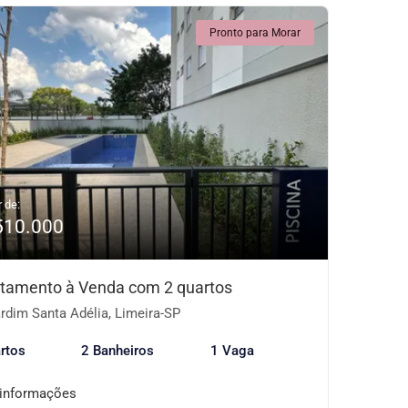
Pronto para Morar
r de:
510.000
tamento à Venda com 2 quartos
rdim Santa Adélia, Limeira-SP
rtos
2 Banheiros
1 Vaga
 informações