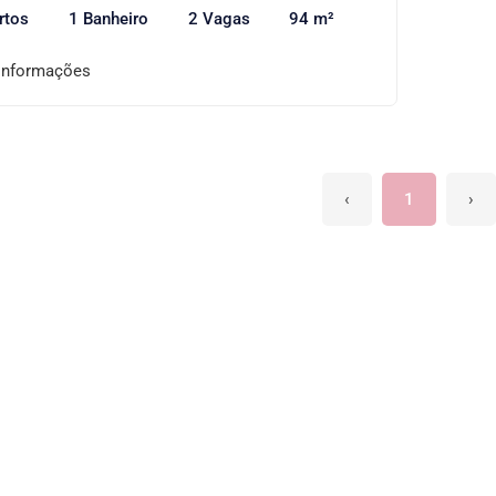
rtos
1 Banheiro
2 Vagas
94 m²
informações
‹
1
›