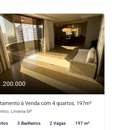
1.200.000
tamento à Venda com 4 quartos, 197m²
ntro, Limeira-SP
rtos
5 Banheiros
2 Vagas
197 m²