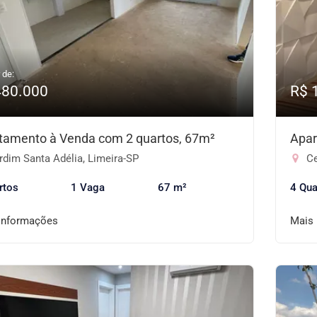
 de:
480.000
R$ 
tamento à Venda com 2 quartos, 67m²
Apar
dim Santa Adélia, Limeira-SP
Ce
rtos
1 Vaga
67 m²
4 Qua
informações
Mais