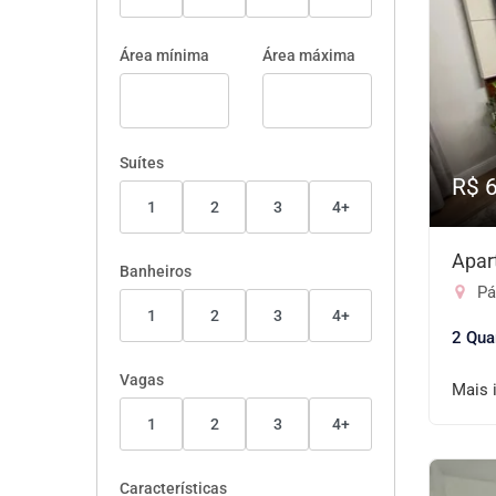
Área mínima
Área máxima
Suítes
R$ 
1
2
3
4+
Apar
Banheiros
Pát
1
2
3
4+
2 Qua
Vagas
Mais 
1
2
3
4+
Características