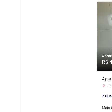
A partir
R$ 
Apar
Jar
2 Qua
Mais 