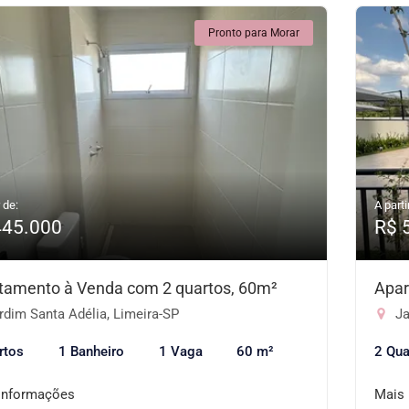
Pronto para Morar
 de:
A parti
445.000
R$ 
tamento à Venda com 2 quartos, 60m²
Apar
dim Santa Adélia, Limeira-SP
Ja
rtos
1 Banheiro
1 Vaga
60 m²
2 Qua
informações
Mais