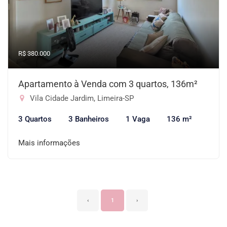
R$ 380.000
Apartamento à Venda com 3 quartos, 136m²
Vila Cidade Jardim, Limeira-SP
3 Quartos
3 Banheiros
1 Vaga
136 m²
Mais informações
‹
1
›