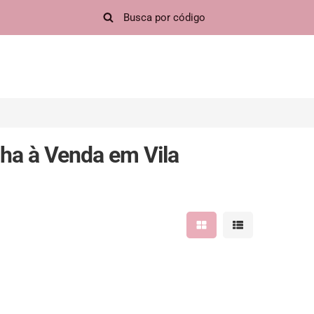
ha à Venda em Vila
Mostrar resultados em 
Mostrar resultad