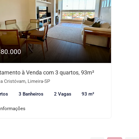
880.000
tamento à Venda com 3 quartos, 93m²
a Cristóvam, Limeira-SP
rtos
3 Banheiros
2 Vagas
93 m²
informações