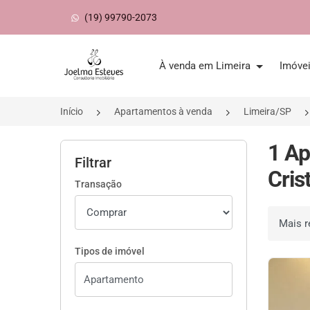
(19) 99790-2073
Página inicial
À venda em Limeira
Imóve
Início
Apartamentos à venda
Limeira/SP
1 Ap
Filtrar
Cris
Transação
Ordenar 
Tipos de imóvel