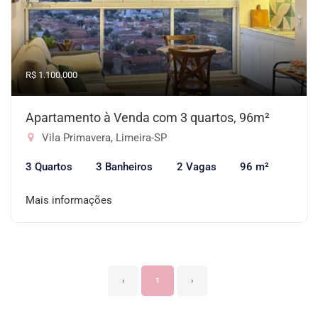
R$ 1.100.000
Apartamento à Venda com 3 quartos, 96m²
Vila Primavera, Limeira-SP
3 Quartos
3 Banheiros
2 Vagas
96 m²
Mais informações
‹
1
›