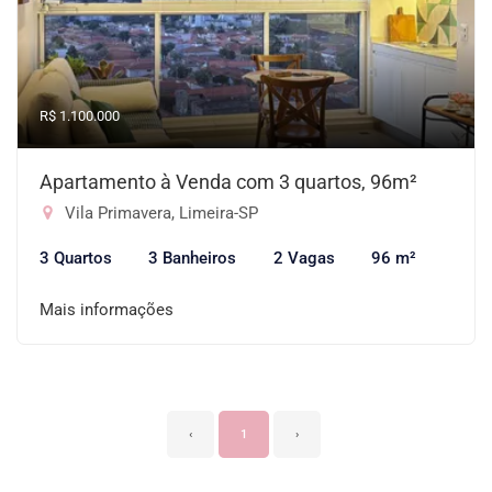
R$ 1.100.000
Apartamento à Venda com 3 quartos, 96m²
Vila Primavera, Limeira-SP
3 Quartos
3 Banheiros
2 Vagas
96 m²
Mais informações
‹
1
›