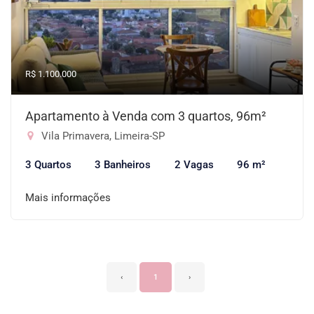
R$ 1.100.000
Apartamento à Venda com 3 quartos, 96m²
Vila Primavera, Limeira-SP
3 Quartos
3 Banheiros
2 Vagas
96 m²
Mais informações
‹
1
›