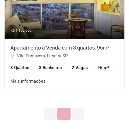
R$ 1.100.000
Apartamento à Venda com 3 quartos, 96m²
Vila Primavera, Limeira-SP
3 Quartos
3 Banheiros
2 Vagas
96 m²
Mais informações
‹
1
›