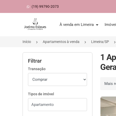
(19) 99790-2073
Página inicial
À venda em Limeira
Imóve
Início
Apartamentos à venda
Limeira/SP
1 Ap
Filtrar
Gera
Transação
Ordenar 
Tipos de imóvel