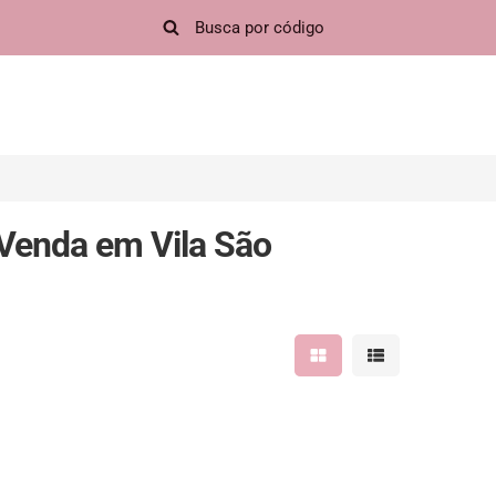
 Venda em Vila São
Mostrar resultados em 
Mostrar resultad