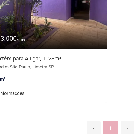
13.000
/mês
zém para Alugar, 1023m²
rdim São Paulo, Limeira-SP
 m²
informações
‹
1
›