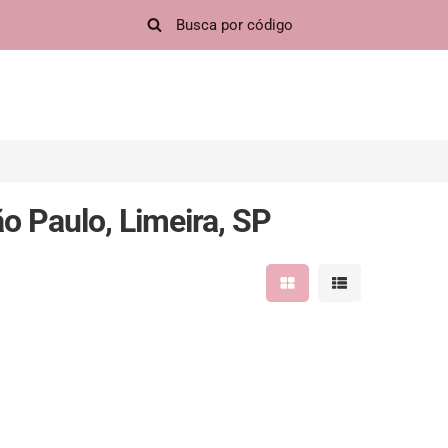
 Paulo, Limeira, SP
Mostrar resultados em 
Mostrar resultad