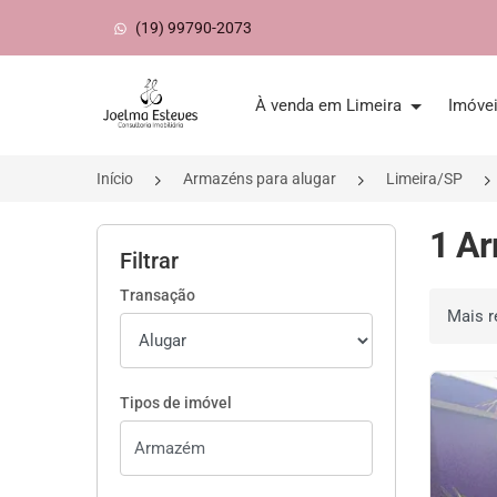
(19) 99790-2073
Página inicial
À venda em Limeira
Imóve
Início
Armazéns para alugar
Limeira/SP
1 Ar
Filtrar
Transação
Ordenar 
Tipos de imóvel