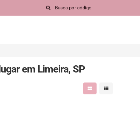
ugar em Limeira, SP
Mostrar resultados em 
Mostrar resultad