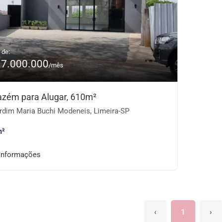
 de:
17.000.000
/mês
zém para Alugar, 610m²
rdim Maria Buchi Modeneis, Limeira-SP
m²
informações
‹
1
›