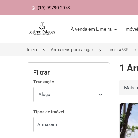
(19) 99790-2073
Página inicial
À venda em Limeira
Imóve
Início
Armazéns para alugar
Limeira/SP
1 Ar
Filtrar
Transação
Ordenar 
Tipos de imóvel