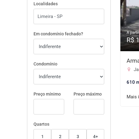
Localidades
A partir
Em condomínio fechado?
R$ 
Arma
Condomínio
Ja
610 
Preço mínimo
Preço máximo
Mais 
Quartos
1
2
3
4+