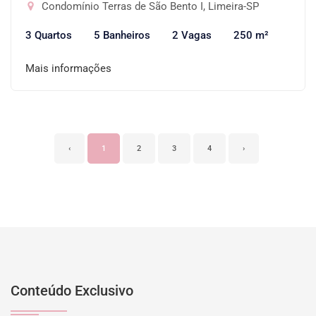
Condomínio Terras de São Bento I, Limeira-SP
3 Quartos
5 Banheiros
2 Vagas
250 m²
Mais informações
‹
1
2
3
4
›
Conteúdo Exclusivo