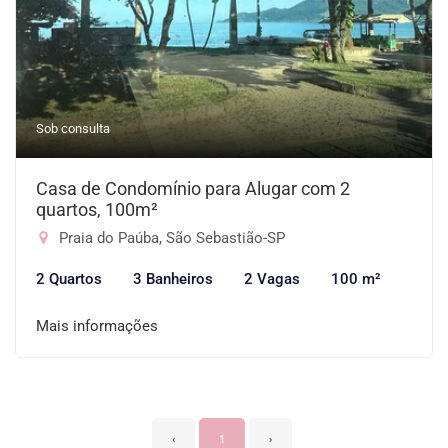
Sob consulta
Casa de Condomínio para Alugar com 2
quartos, 100m²
Praia do Paúba, São Sebastião-SP
2 Quartos
3 Banheiros
2 Vagas
100 m²
Mais informações
‹
1
›