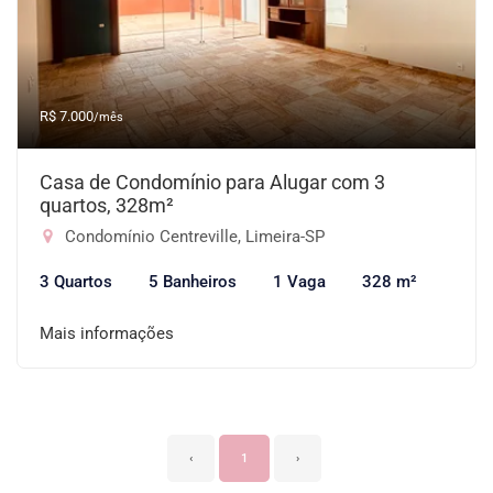
R$ 7.000
/mês
Casa de Condomínio para Alugar com 3
quartos, 328m²
Condomínio Centreville, Limeira-SP
3 Quartos
5 Banheiros
1 Vaga
328 m²
Mais informações
‹
1
›