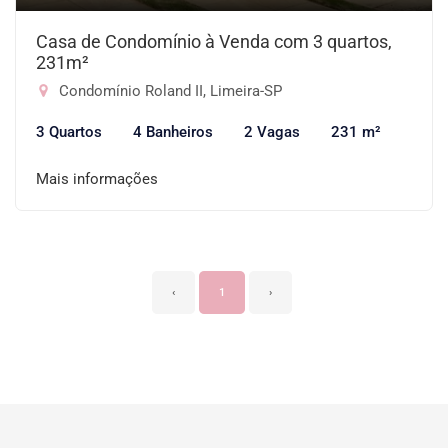
Casa de Condomínio à Venda com 3 quartos,
231m²
Condomínio Roland II, Limeira-SP
3 Quartos
4 Banheiros
2 Vagas
231 m²
Mais informações
‹
1
›