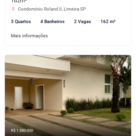
162m²
Condomínio Roland II, Limeira-SP
3 Quartos
4 Banheiros
2 Vagas
162 m²
Mais informações
R$ 1.580.000