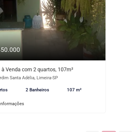
450.000
 à Venda com 2 quartos, 107m²
dim Santa Adélia, Limeira-SP
rtos
2 Banheiros
107 m²
informações