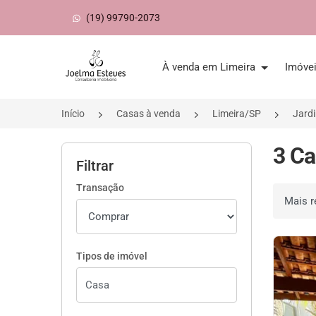
(19) 99790-2073
Página inicial
À venda em Limeira
Imóve
Início
Casas à venda
Limeira/SP
Jardi
3 Ca
Filtrar
Transação
Ordenar 
Tipos de imóvel