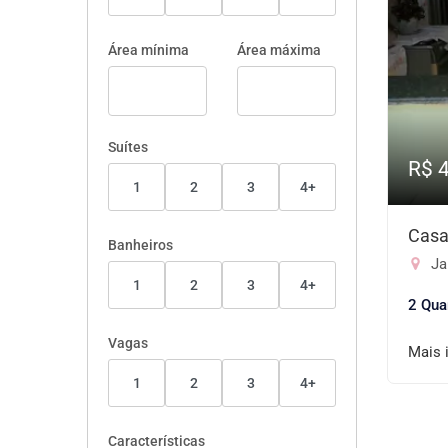
Área mínima
Área máxima
Suítes
R$ 
1
2
3
4+
Casa
Banheiros
Jar
1
2
3
4+
2 Qua
Vagas
Mais 
1
2
3
4+
Características