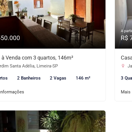
A parti
550.000
R$ 
 à Venda com 3 quartos, 146m²
Casa
dim Santa Adélia, Limeira-SP
Ja
rtos
2 Banheiros
2 Vagas
146 m²
3 Qua
informações
Mais