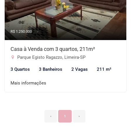
R$ 1.250.000
Casa à Venda com 3 quartos, 211m²
Parque Egisto Ragazzo, Limeira-SP
3 Quartos
3 Banheiros
2 Vagas
211 m²
Mais informações
‹
1
›