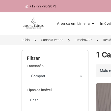
(19) 99790-2073
Página inicial
À venda em Limeira
Imóve
Início
Casas à venda
Limeira/SP
Resid
1 Ca
Filtrar
Transação
Ordenar 
Tipos de imóvel