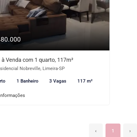
480.000
 à Venda com 1 quarto, 117m²
idencial Nobreville, Limeira-SP
rto
1 Banheiro
3 Vagas
117 m²
informações
‹
1
›