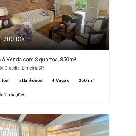
1.700.000
 à Venda com 3 quartos, 350m²
la Claudia, Limeira-SP
rtos
5 Banheiros
4 Vagas
350 m²
 informações