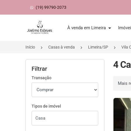
(19) 99790-2073
Página inicial
À venda em Limeira
Imóve
Início
Casas à venda
Limeira/SP
Vila 
4 Ca
Filtrar
Transação
Ordenar 
Tipos de imóvel