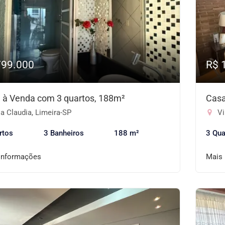
799.000
R$ 
 à Venda com 3 quartos, 188m²
Casa
a Claudia, Limeira-SP
Vi
rtos
3 Banheiros
188 m²
3 Qua
informações
Mais