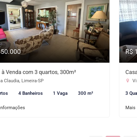
850.000
R$ 
 à Venda com 3 quartos, 300m²
Casa
a Claudia, Limeira-SP
Vi
rtos
4 Banheiros
1 Vaga
300 m²
3 Qua
informações
Mais