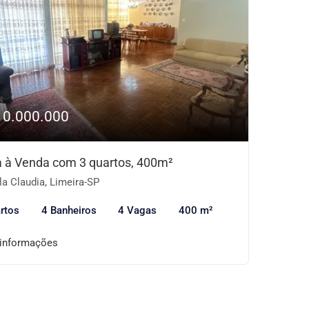
10.000.000
 à Venda com 3 quartos, 400m²
la Claudia, Limeira-SP
rtos
4 Banheiros
4 Vagas
400 m²
 informações