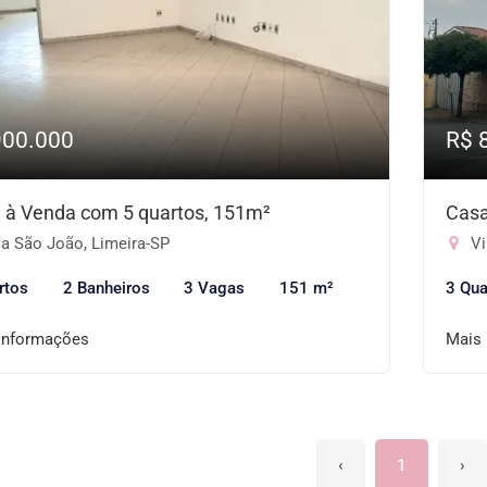
900.000
R$ 
 à Venda com 5 quartos, 151m²
Casa
la São João, Limeira-SP
Vi
rtos
2 Banheiros
3 Vagas
151 m²
3 Qua
informações
Mais
‹
1
›