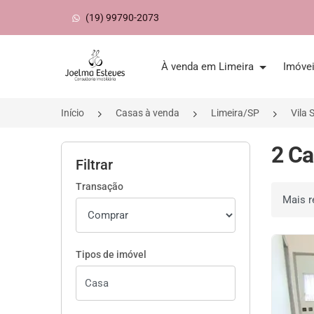
(19) 99790-2073
Página inicial
À venda em Limeira
Imóve
Início
Casas à venda
Limeira/SP
Vila 
2 Ca
Filtrar
Transação
Ordenar 
Tipos de imóvel