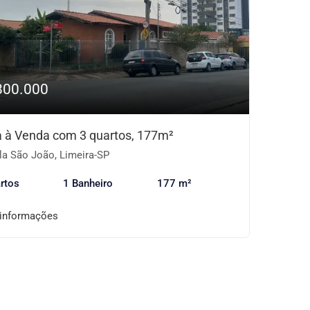
800.000
 à Venda com 3 quartos, 177m²
la São João, Limeira-SP
rtos
1 Banheiro
177 m²
 informações