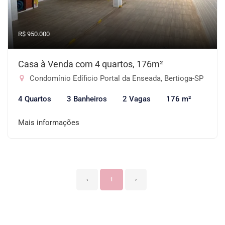
R$ 950.000
Casa à Venda com 4 quartos, 176m²
Condomínio Edíficio Portal da Enseada, Bertioga-SP
4 Quartos
3 Banheiros
2 Vagas
176 m²
Mais informações
‹
1
›