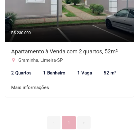
R$ 230.000
Apartamento à Venda com 2 quartos, 52m²
Graminha, Limeira-SP
2 Quartos
1 Banheiro
1 Vaga
52 m²
Mais informações
‹
1
›