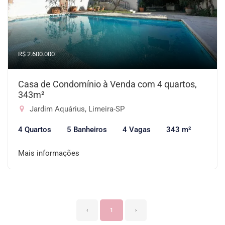
R$ 2.600.000
Casa de Condomínio à Venda com 4 quartos,
343m²
Jardim Aquárius, Limeira-SP
4 Quartos
5 Banheiros
4 Vagas
343 m²
Mais informações
‹
1
›