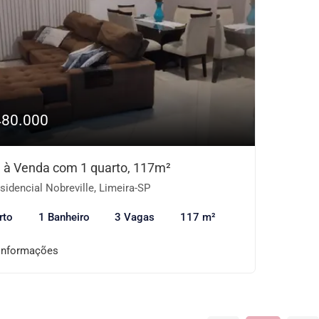
480.000
 à Venda com 1 quarto, 117m²
idencial Nobreville, Limeira-SP
rto
1 Banheiro
3 Vagas
117 m²
informações