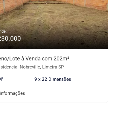
r de:
230.000
eno/Lote à Venda com 202m²
sidencial Nobreville, Limeira-SP
M²
9 x 22 Dimensões
 informações