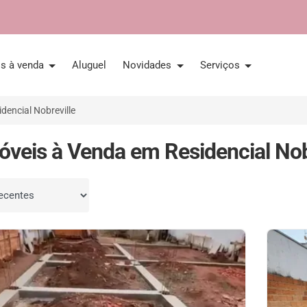
is à venda
Aluguel
Novidades
Serviços
idencial Nobreville
óveis à Venda em Residencial Nobr
por