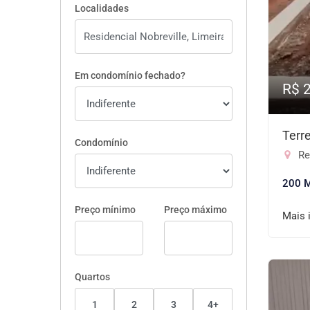
Localidades
Em condomínio fechado?
R$ 
Terr
Condomínio
Res
200 
Preço mínimo
Preço máximo
Mais 
Quartos
1
2
3
4+