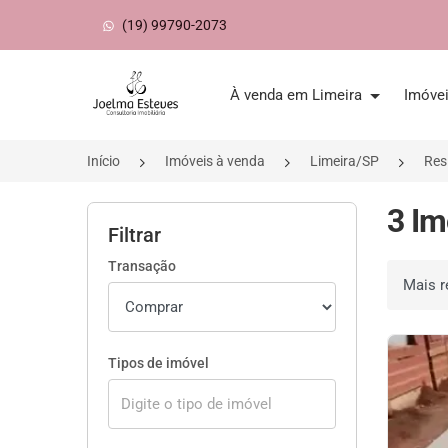
(19) 99790-2073
Página inicial
À venda em Limeira
Imóve
Início
Imóveis à venda
Limeira/SP
Res
3 Im
Filtrar
Transação
Ordenar 
Tipos de imóvel