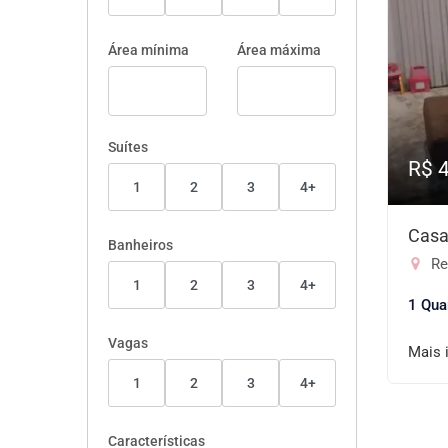
Área mínima
Área máxima
Suítes
R$ 
1
2
3
4+
Casa
Banheiros
Res
1
2
3
4+
1 Qua
Vagas
Mais 
1
2
3
4+
Características