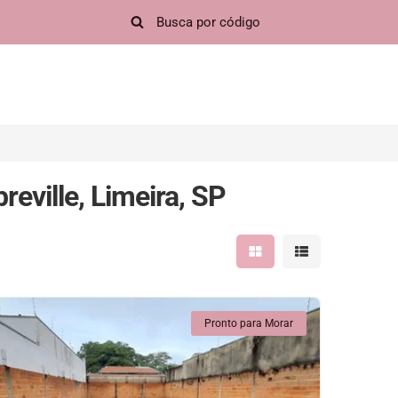
eville, Limeira, SP
Mostrar resultados em 
Mostrar resultad
Pronto para Morar