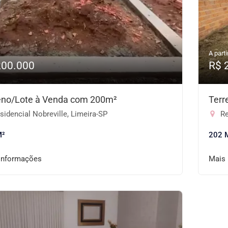
A parti
200.000
R$ 
eno/Lote à Venda com 200m²
Terr
idencial Nobreville, Limeira-SP
Re
M²
202 
informações
Mais