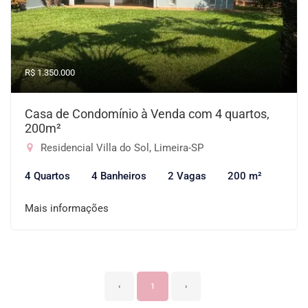
R$ 1.350.000
Casa de Condomínio à Venda com 4 quartos,
200m²
Residencial Villa do Sol, Limeira-SP
4 Quartos
4 Banheiros
2 Vagas
200 m²
Mais informações
‹
1
›