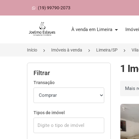
(19) 99790-2073
Página inicial
À venda em Limeira
Imóve
Início
Imóveis à venda
Limeira/SP
Vila
1 Im
Filtrar
Transação
Ordenar 
Tipos de imóvel