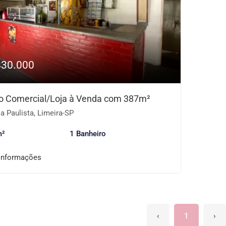
430.000
o Comercial/Loja à Venda com 387m²
a Paulista, Limeira-SP
m²
1 Banheiro
informações
‹
1
›