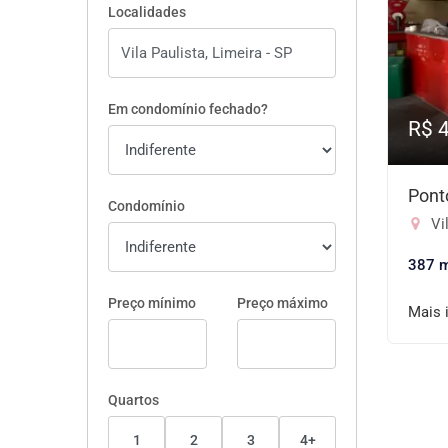
Localidades
Em condomínio fechado?
R$ 
Pont
Condomínio
Vil
387 
Preço mínimo
Preço máximo
Mais 
Quartos
1
2
3
4+