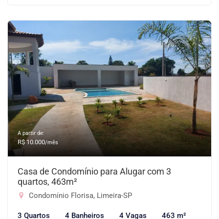
A partir de:
R$ 10.000
/mês
Casa de Condomínio para Alugar com 3
quartos, 463m²
Condomínio Florisa, Limeira-SP
3 Quartos
4 Banheiros
4 Vagas
463 m²