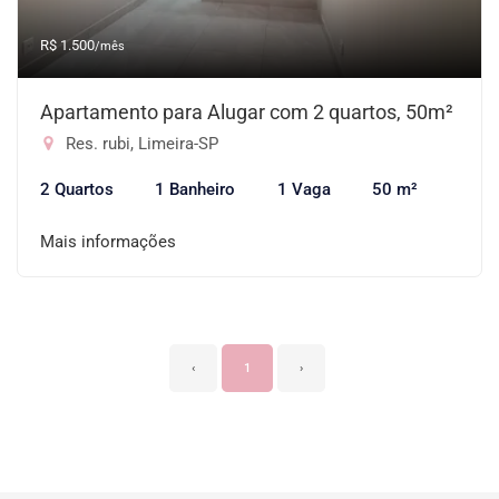
R$ 1.500
/mês
Apartamento para Alugar com 2 quartos, 50m²
Res. rubi, Limeira-SP
2 Quartos
1 Banheiro
1 Vaga
50 m²
Mais informações
‹
1
›