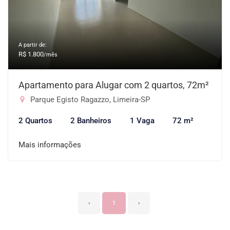
A partir de:
R$ 1.800
/mês
Apartamento para Alugar com 2 quartos, 72m²
Parque Egisto Ragazzo, Limeira-SP
2 Quartos
2 Banheiros
1 Vaga
72 m²
Mais informações
‹
1
›