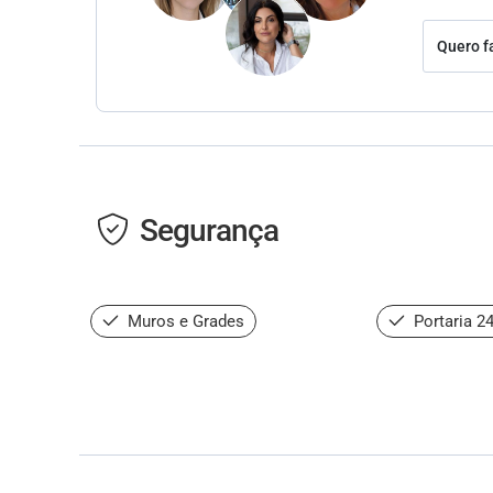
Quero f
Segurança
Muros e Grades
Portaria 2