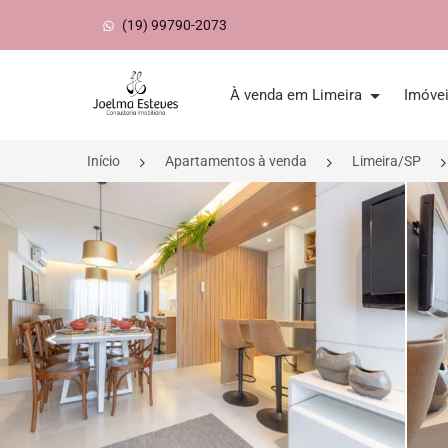
(19) 99790-2073
Página inicial
À venda em Limeira
Imóve
Início
Apartamentos à venda
Limeira/SP
<