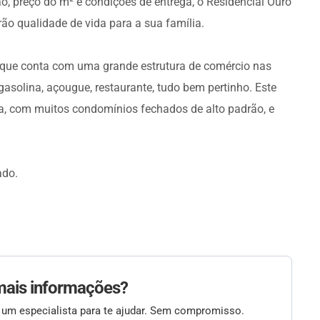
o, preço do m² e condições de entrega, o Residencial Ouro
o qualidade de vida para a sua família.
l que conta com uma grande estrutura de comércio nas
asolina, açougue, restaurante, tudo bem pertinho. Este
ra, com muitos condomínios fechados de alto padrão, e
ado.
mais informações?
 um especialista para te ajudar. Sem compromisso.