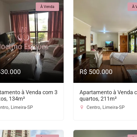
À Venda
À 
530.000
R$ 500.000
tamento à Venda com 3
Apartamento à Venda 
tos, 134m²
quartos, 211m²
ntro, Limeira-SP
Centro, Limeira-SP