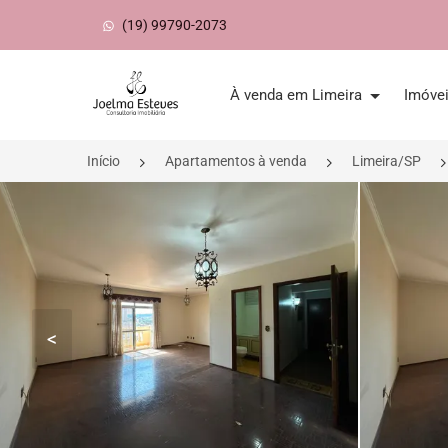
(19) 99790-2073
Página inicial
À venda em Limeira
Imóve
Início
Apartamentos à venda
Limeira/SP
<