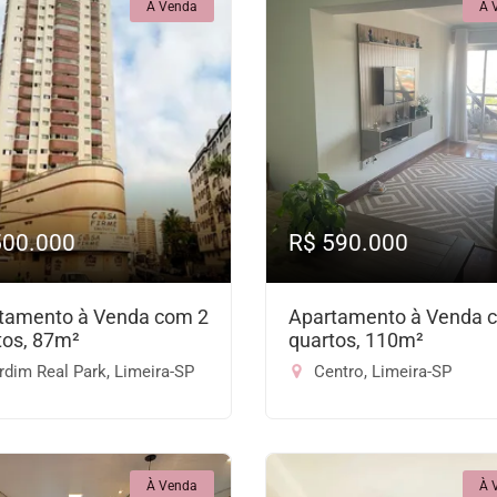
À Venda
À 
500.000
R$ 590.000
tamento à Venda com 2
Apartamento à Venda 
tos, 87m²
quartos, 110m²
dim Real Park, Limeira-SP
Centro, Limeira-SP
À Venda
À 