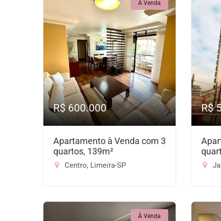
À Venda
R$ 600.000
R$ 
Apartamento à Venda com 3
Apar
quartos, 139m²
quar
Centro, Limeira-SP
Jar
À Venda