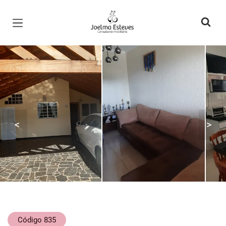
Página inicial
<
>
Código 835