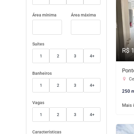
Área mínima
Área máxima
Suítes
R$ 
1
2
3
4+
Pont
Banheiros
Ce
1
2
3
4+
250 
Vagas
Mais 
1
2
3
4+
Características