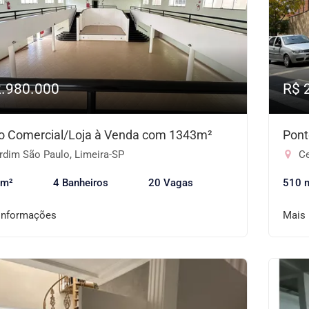
2.980.000
R$ 
o Comercial/Loja à Venda com 1343m²
Pont
rdim São Paulo, Limeira-SP
Ce
 m²
4 Banheiros
20 Vagas
510 
informações
Mais