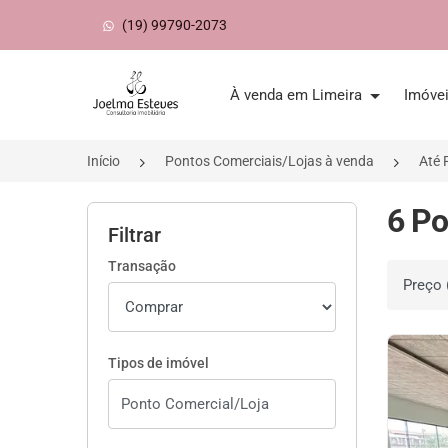
(19) 99790-2073
Página inicial
À venda em Limeira
Imóve
Início
Pontos Comerciais/Lojas à venda
Até 
6 Po
Filtrar
Transação
Ordenar 
Tipos de imóvel