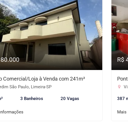
980.000
R$ 
o Comercial/Loja à Venda com 241m²
Pont
rdim São Paulo, Limeira-SP
Vi
m²
3 Banheiros
20 Vagas
387 
informações
Mais