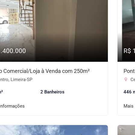
1.400.000
R$ 
o Comercial/Loja à Venda com 250m²
Pont
ntro, Limeira-SP
Ce
m²
2 Banheiros
446 
informações
Mais