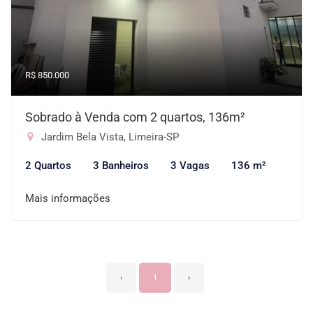
R$ 850.000
Sobrado à Venda com 2 quartos, 136m²
Jardim Bela Vista, Limeira-SP
2 Quartos
3 Banheiros
3 Vagas
136 m²
Mais informações
‹
1
›