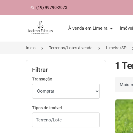
(19) 99790-2073
Página inicial
À venda em Limeira
Imóve
Início
Terrenos/Lotes à venda
Limeira/SP
1 Te
Filtrar
Transação
Ordenar 
Tipos de imóvel