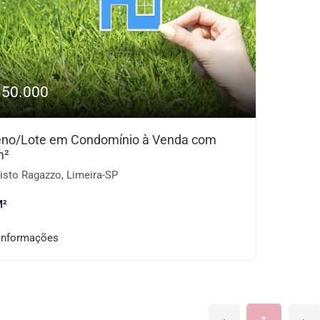
350.000
eno/Lote em Condomínio à Venda com
m²
isto Ragazzo, Limeira-SP
M²
informações