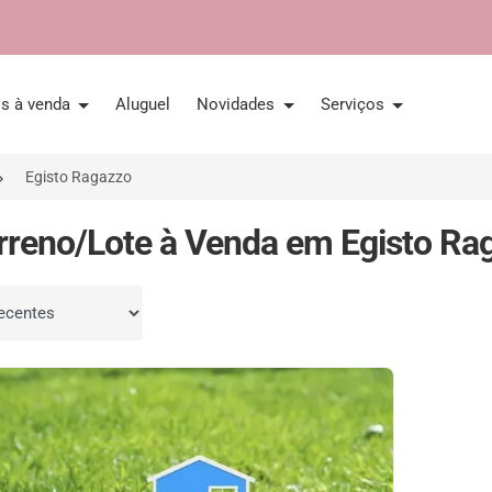
is à venda
Aluguel
Novidades
Serviços
Egisto Ragazzo
rreno/Lote à Venda em Egisto Rag
por