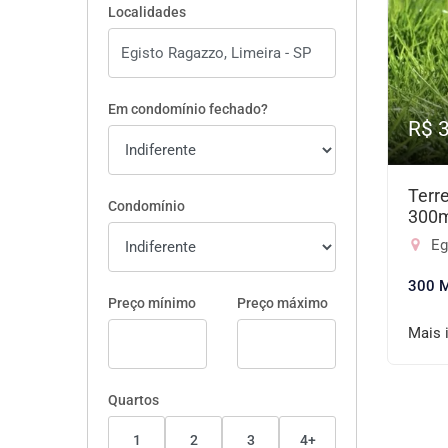
Localidades
Em condomínio fechado?
R$ 
Terr
Condomínio
300
Eg
300 
Preço mínimo
Preço máximo
Mais 
Quartos
1
2
3
4+