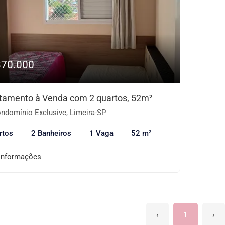
370.000
tamento à Venda com 2 quartos, 52m²
ndomínio Exclusive, Limeira-SP
rtos
2 Banheiros
1 Vaga
52 m²
informações
‹
1
›