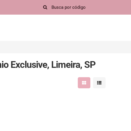
 Exclusive, Limeira, SP
Mostrar resultados em 
Mostrar resultad