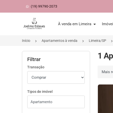
(19) 99790-2073
Página inicial
À venda em Limeira
Imóve
Início
Apartamentos à venda
Limeira/SP
1 Ap
Filtrar
Transação
Ordenar 
Tipos de imóvel