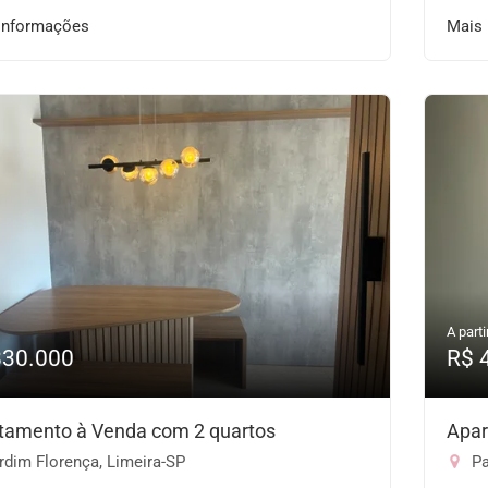
informações
Mais
A parti
830.000
R$ 
tamento à Venda com 2 quartos
Apar
rdim Florença, Limeira-SP
Pa