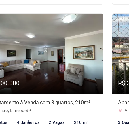
800.000
R$ 
tamento à Venda com 3 quartos, 210m²
Apar
ntro, Limeira-SP
Vi
rtos
4 Banheiros
2 Vagas
210 m²
3 Qua