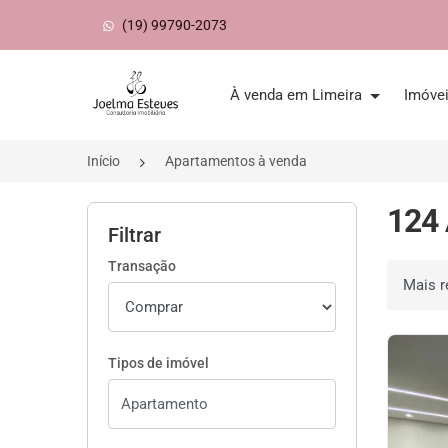
(19) 99790-2073
Página inicial
À venda em Limeira
Imóve
Início
Apartamentos à venda
124 
Filtrar
Transação
Ordenar 
Tipos de imóvel