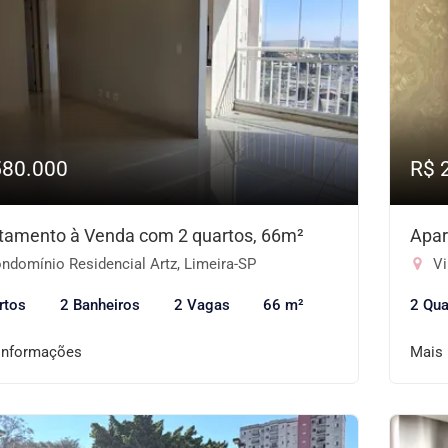
580.000
R$ 
tamento à Venda com 2 quartos, 66m²
Apar
ndomínio Residencial Artz, Limeira-SP
Vi
rtos
2 Banheiros
2 Vagas
66 m²
2 Qua
informações
Mais