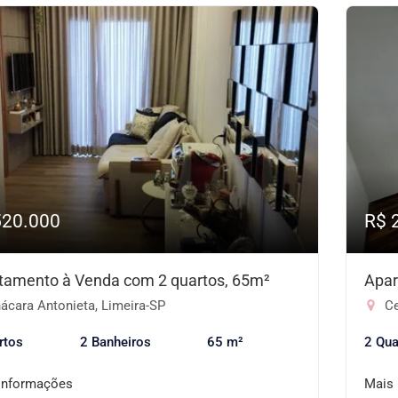
520.000
R$ 
tamento à Venda com 2 quartos, 65m²
Apar
ácara Antonieta, Limeira-SP
Ce
rtos
2 Banheiros
65 m²
2 Qua
informações
Mais