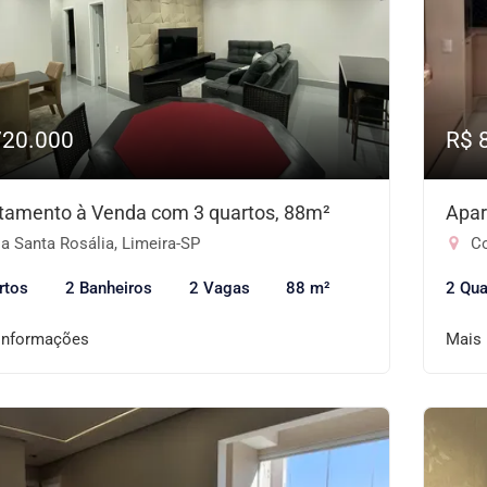
720.000
R$ 
tamento à Venda com 3 quartos, 88m²
Apar
a Santa Rosália, Limeira-SP
Co
rtos
2 Banheiros
2 Vagas
88 m²
2 Qua
informações
Mais