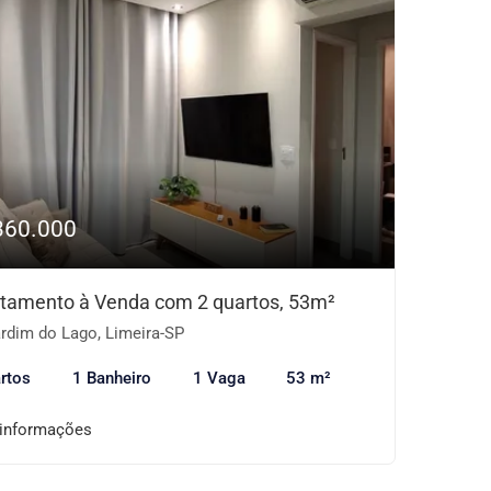
360.000
tamento à Venda com 2 quartos, 53m²
rdim do Lago, Limeira-SP
rtos
1 Banheiro
1 Vaga
53 m²
 informações