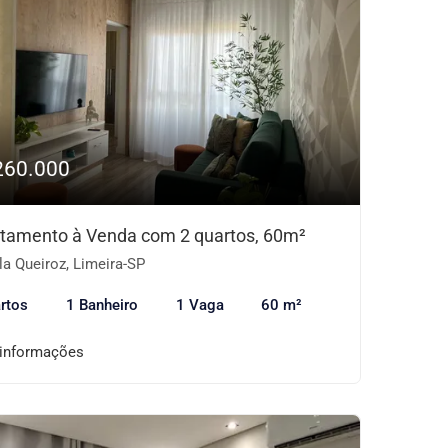
260.000
tamento à Venda com 2 quartos, 60m²
la Queiroz, Limeira-SP
rtos
1 Banheiro
1 Vaga
60 m²
 informações