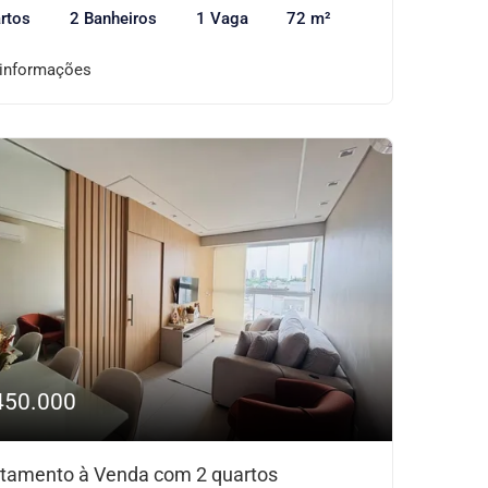
rtos
2 Banheiros
1 Vaga
72 m²
 informações
450.000
tamento à Venda com 2 quartos